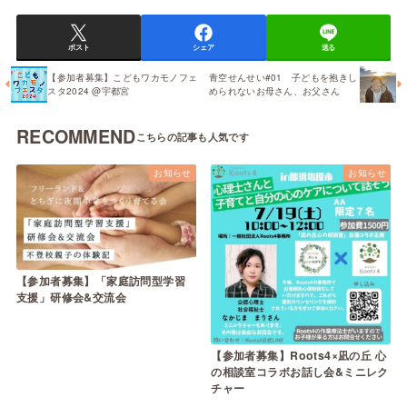
ポスト
シェア
送る
【参加者募集】こどもワカモノフェ
青空せんせい#01 子どもを抱きし
スタ2024 @宇都宮
められないお母さん、お父さん
RECOMMEND
お知らせ
お知らせ
【参加者募集】「家庭訪問型学習
支援」研修会&交流会
【参加者募集】Roots4×凪の丘 心
の相談室コラボお話し会&ミニレク
チャー