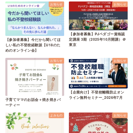
お知らせ
お知らせ
【参加者募集】PJペダゴー資格認
定講座 3期（2025年10月開講）＠
【参加者募集】今だから聞いてほ
東京
しい私の不登校経験談【U18のた
めのオンライン会】
お知らせ
お知らせ
【企業向け】不登校離職防止オン
ライン無料セミナー_2026年7月
子育てママのお話会＋焼き焼きパ
ーティー
よみもの
お知らせ