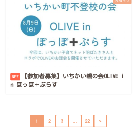
【参加者募集】いちかい親の会OLIVE i
n ぽっぽ＋ぷらす
1
2
3
…
22
＞