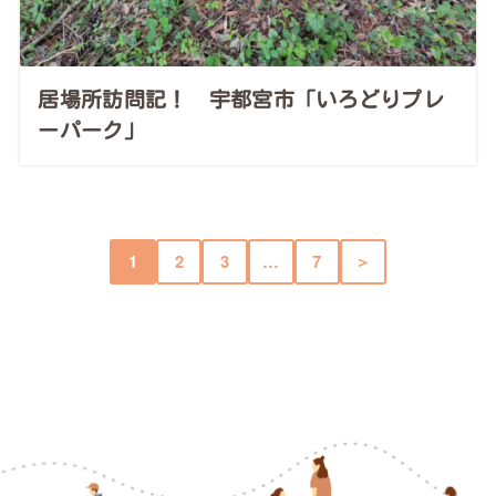
居場所訪問記！ 宇都宮市「いろどりプレ
ーパーク」
1
2
3
…
7
＞