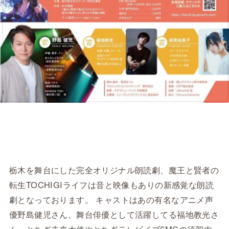
栃木を舞台にした完全オリジナル朗読劇、魔王と賢者の
転生TOCHIGIライフは音と映像もありの新感覚な朗読
劇となっております。 キャストはあの有名なアニメ声
優野島健児さん、舞台俳優として活躍してる福地教光さ
ん、とちぎ未来大使やとちぎテレビイブ6MCの須賀由