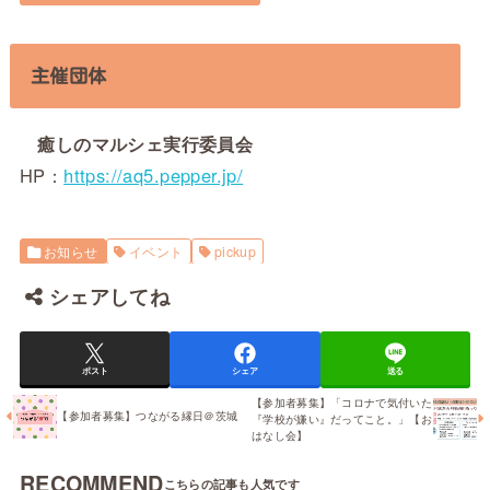
主催団体
癒しのマルシェ実行委員会
HP：
https://aq5.pepper.jp/
お知らせ
イベント
pickup
シェアしてね
ポスト
シェア
送る
【参加者募集】「コロナで気付いた
【参加者募集】つながる縁日＠茨城
『学校が嫌い』だってこと。」【お
はなし会】
RECOMMEND