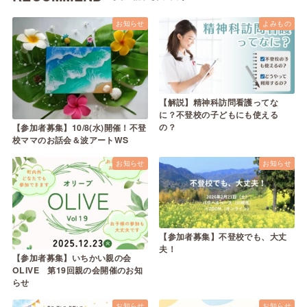
お知らせ
よみもの
【解説】精神科訪問看護ってな
に？不登校の子どもにも使える
の？
【参加者募集】10/8(水)開催！不登
校ママのお話会＆波アートWS
お知らせ
お知らせ
【参加者募集】不登校でも、大丈
夫！
【参加者募集】いちかい親の会
OLIVE 第19回親の会開催のお知
らせ
お知らせ
お知らせ