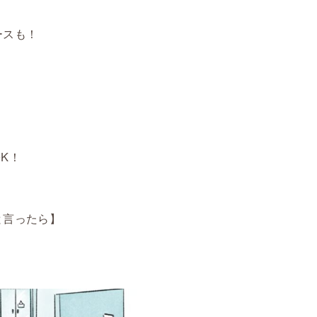
ースも！
）
K！
と言ったら】