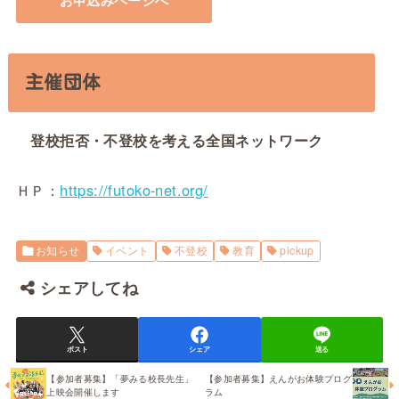
主催団体
登校拒否・不登校を考える全国ネットワーク
ＨＰ：
https://futoko-net.org/
お知らせ
イベント
不登校
教育
pickup
シェアしてね
ポスト
シェア
送る
【参加者募集】「夢みる校長先生」
【参加者募集】えんがお体験プログ
上映会開催します
ラム