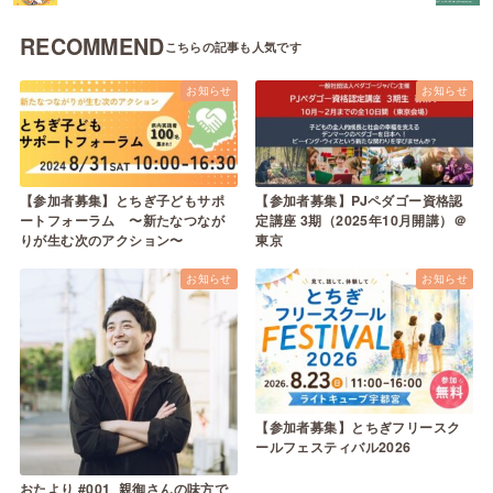
RECOMMEND
お知らせ
お知らせ
【参加者募集】とちぎ子どもサポ
【参加者募集】PJペダゴー資格認
ートフォーラム 〜新たなつなが
定講座 3期（2025年10月開講）＠
りが生む次のアクション〜
東京
お知らせ
お知らせ
【参加者募集】とちぎフリースク
ールフェスティバル2026
おたより #001_親御さんの味方で