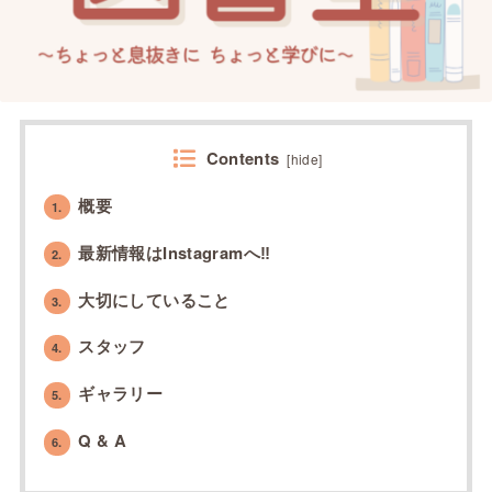
Contents
[
hide
]
概要
1.
最新情報はInstagramへ‼︎
2.
大切にしていること
3.
スタッフ
4.
ギャラリー
5.
Q & A
6.