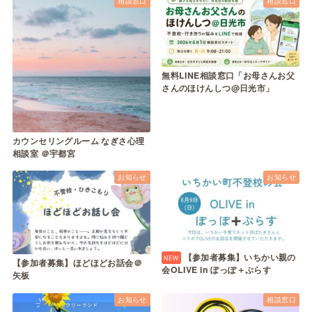
相談窓口
相談窓口
無料LINE相談窓口「お母さんお父
さんのほけんしつ@日光市」
カウンセリングルーム なぎさ心理
相談室 ＠宇都宮
お知らせ
お知らせ
【参加者募集】いちかい親の
【参加者募集】ほどほどお話会＠
会OLIVE in ぽっぽ＋ぷらす
矢板
お知らせ
相談窓口