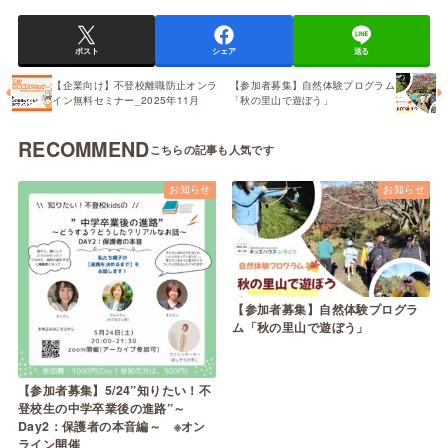
ポスト
シェア
送る
【企業向け】不登校離職防止オンラ
【参加者募集】自然体験プログラム
イン無料セミナー_2025年11月
「秋の里山で遊ぼう」
RECOMMEND
お知らせ
お知らせ
【参加者募集】自然体験プログラ
ム「秋の里山で遊ぼう」
【参加者募集】5/24”知りたい！不
登校生の中学卒業後の進路”～
Day2：保護者の本音編～ ※オン
ライン開催