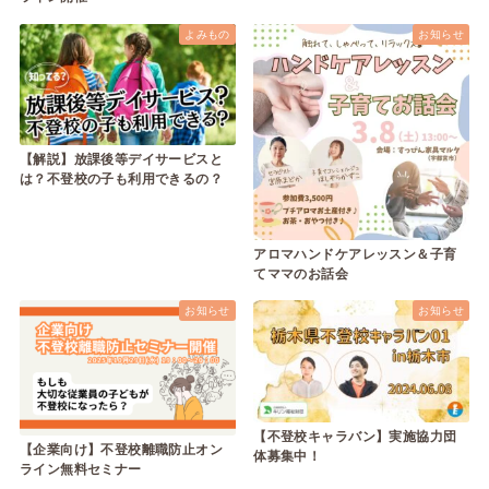
よみもの
お知らせ
【解説】放課後等デイサービスと
は？不登校の子も利用できるの？
アロマハンドケアレッスン＆子育
てママのお話会
お知らせ
お知らせ
【不登校キャラバン】実施協力団
【企業向け】不登校離職防止オン
体募集中！
ライン無料セミナー