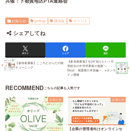
共催：下都賀地区PTA連絡会
お知らせ
pickup
講演会
イベント
シェアしてね
ポスト
シェア
送る
【参加者募集】5/24”知りたい！不
【参加者募集】こころとからだの朝
登校生の中学卒業後の進路”～
チューニング
Day2：保護者の本音編～ ※オンラ
イン開催
RECOMMEND
お知らせ
お知らせ
【企業の管理者向けオンラインセ