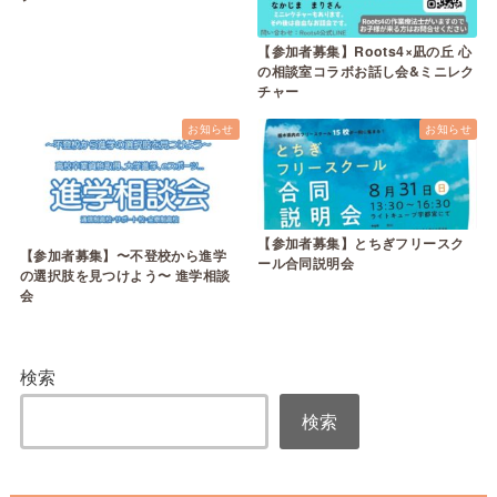
【参加者募集】Roots4×凪の丘 心
の相談室コラボお話し会&ミニレク
チャー
お知らせ
お知らせ
【参加者募集】とちぎフリースク
【参加者募集】〜不登校から進学
ール合同説明会
の選択肢を見つけよう〜 進学相談
会
検索
検索