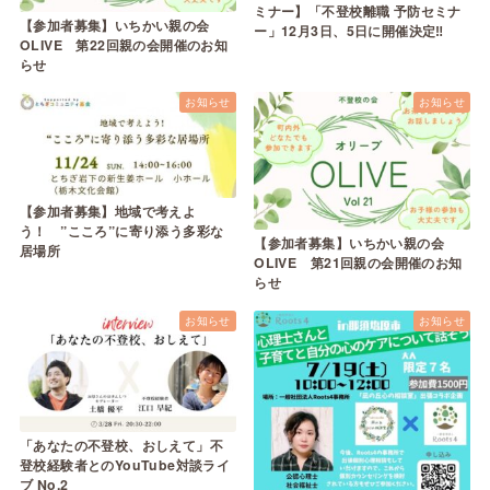
ミナー】「不登校離職 予防セミナ
【参加者募集】いちかい親の会
ー」12月3日、5日に開催決定‼︎
OLIVE 第22回親の会開催のお知
らせ
お知らせ
お知らせ
【参加者募集】地域で考えよ
う！ ”こころ”に寄り添う多彩な
【参加者募集】いちかい親の会
居場所
OLIVE 第21回親の会開催のお知
らせ
お知らせ
お知らせ
「あなたの不登校、おしえて」不
登校経験者とのYouTube対談ライ
ブ No.2